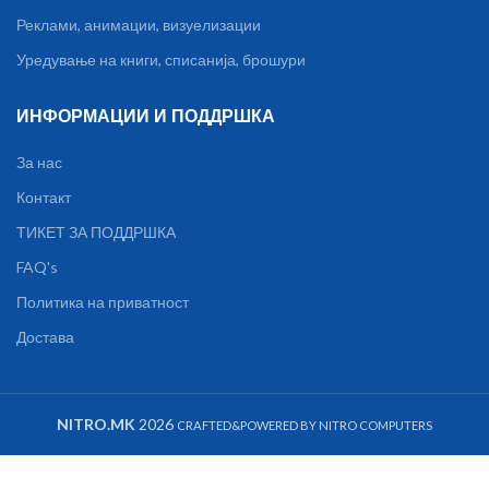
Реклами, анимации, визуелизации
Уредување на книги, списанија, брошури
ИНФОРМАЦИИ И ПОДДРШКА
За нас
Контакт
ТИКЕТ ЗА ПОДДРШКА
FAQ's
Политика на приватност
Достава
NITRO.MK
2026
CRAFTED&POWERED BY NITRO COMPUTERS
LC-Power
LC-35U3