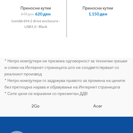
enclosure
3.5 “, SATA, USB
3.0, aluminum,
Преносни кутии
Преносни кутии
silver
620
ден
1.150
ден
649
ден
(UA0107A)
Gembird M.2 drive enclosure -
USB3.0 - Black
* Нитро компјутери не презема одговорност за технички грешки
и слики на Интернет страницата што не соодветствуваат со
реалниот производ
* Нитро компјутери го задржува правото за промена на цените
без претходна најава и објавување на Интернет страницата
* Сите цени се изразени со пресметан ДДВ
2Go
Acer