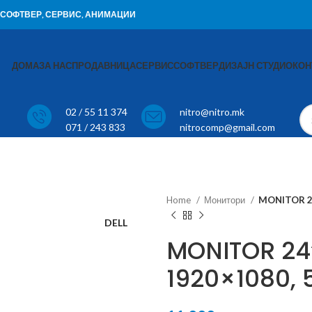
И, СОФТВЕР, СЕРВИС, АНИМАЦИИ
ДОМА
ЗА НАС
ПРОДАВНИЦА
СЕРВИС
СОФТВЕР
ДИЗАЈН СТУДИО
КОН
02 / 55 11 374
nitro@nitro.mk
071 / 243 833
nitrocomp@gmail.com
Home
Монитори
MONITOR 24
DELL
MONITOR 24“
1920×1080, 