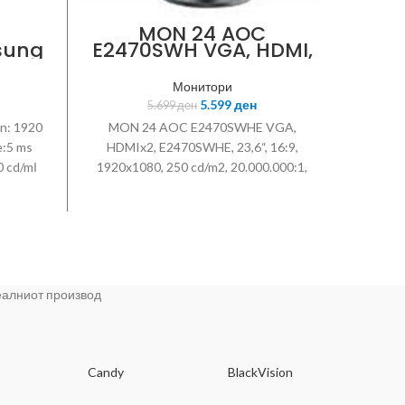
MON 24 AOC
ASU
sung
E2470SWH VGA, HDMI,
Size
1080,
Speakers E2470SWHE,
Fu
,
23,6“, 16:9, 1920×1080
Монитори
dj,
5.599
ден
5.699
ден
on: 1920
MON 24 AOC E2470SWHE VGA,
, Pa
e:5 ms
HDMIx2, E2470SWHE, 23,6“, 16:9,
Framel
0 cd/mІ
1920x1080, 250 cd/m2, 20.000.000:1,
Sma
olor
170 °, 160 °, 3 ms, D-Sub, TCO 5.0, Boja
respon
age
crna, Postolje tilt, HDMIx2
and)
Bright
)~+25°
Angle 
°(0,+2°)
16.7M
, HDMI,
HDM
реалниот производ
- 24“
a
.36(H) x
 Panel
l) -
Candy
BlackVision
Dee
00cd/m2