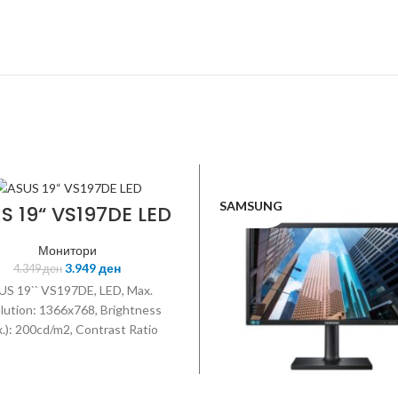
SAMSUNG
S 19“ VS197DE LED
Монитори
3.949
ден
4.349
ден
US 19`` VS197DE, LED, Max.
lution: 1366x768, Brightness
.): 200cd/m2, Contrast Ratio
): 1000:1 (ASCR50.000.000:1),
g Angle (CR>=10): 90°(H)/500°
Response time: 5ms, Analog 15-