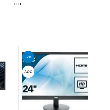
DELL
-2%
-4%
AOC
ASUS