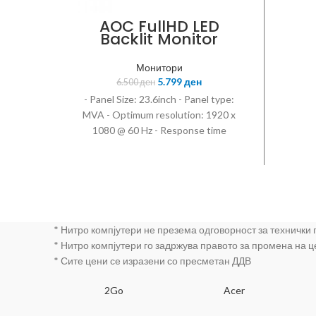
Pin D
AOC FullHD LED
A
Backlit Monitor
M2470SWH, Panel
Size: 23.6inch
Монитори
5.799
ден
6.500
ден
- Panel Size: 23.6inch - Panel type:
MVA - Optimum resolution: 1920 x
1080 @ 60 Hz - Response time
(typical): 5 ms - Slim & Borderless -
Brightness: 250 cd/mІ -
SmartContrast: 50.000.000:1 -
Contrast ratio (typical): 3000:1 - Signal
Input: VGA - HDMI 1.4 (digital) x 2 -
Speakers 2 W x 2 - M2470SWH
* Нитро компјутери не презема одговорност за технички
* Нитро компјутери го задржува правото за промена на 
* Сите цени се изразени со пресметан ДДВ
SA
2Go
Acer