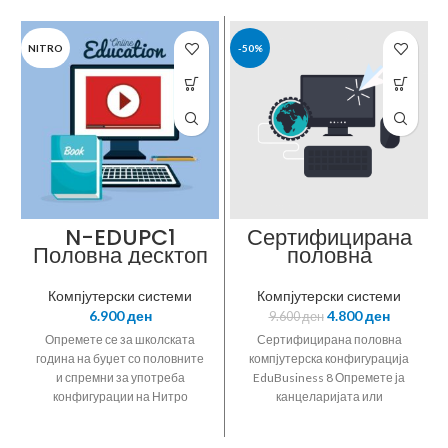
NITRO
-50%
N-EDUPC1
Сертифицирана
Половна десктоп
половна
конфигурација
компјутерска
DualCore Intel
конфигурација
Компјутерски системи
Компјутерски системи
Pentium E6300
EduBusiness 8
6.900
ден
4.800
ден
9.600
ден
Опремете се за школската
Сертифицирана половна
година на буџет со половните
компјутерска конфигурација
и спремни за употреба
EduBusiness 8 Опремете ја
конфигурации на Нитро
канцеларијата или
КомпјутериОпремете се за
домашната училница на буџет
школската година на буџет со
со половните и спремни за