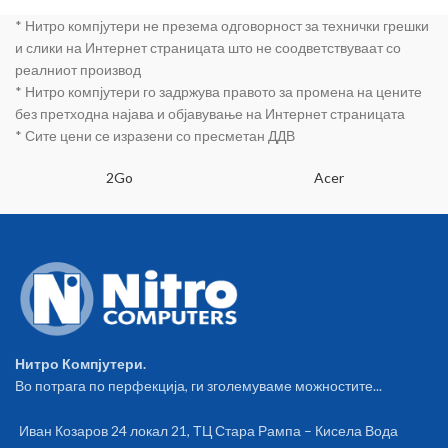
половните и спремни за
употреба
* Нитро компјутери не презема одговорност за технички грешки
употреба конфигурации на
Нитро Компјутери, тестирани
и слики на Интернет страницата што не соодветствуваат со
со школската платформа: CPU
реалниот производ
DualCore Intel Pentium E6300,
* Нитро компјутери го задржува правото за промена на цените
2x 2.8GHz MB ASRock G31DE
без претходна најава и објавување на Интернет страницата
(Gigabit Ethernet, 4x USB, 2x
* Сите цени се изразени со пресметан ДДВ
PS2, 1x DB9 Serial) GPU nVIDIA
GeForce 9500 GT (1x VGA, 1x
DVI-I) HDD 240 GB RAM 2GB
2Go
Acer
DDR2 800MHz PSU Delux 500W
Нитро Компјутери.
Во потрага по перфекција, ги зголемуваме можностите...
Иван Козаров 24 локал 21, ТЦ Стара Рампа – Кисела Вода