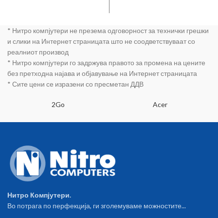
* Нитро компјутери не презема одговорност за технички грешки
и слики на Интернет страницата што не соодветствуваат со
реалниот производ
* Нитро компјутери го задржува правото за промена на цените
без претходна најава и објавување на Интернет страницата
* Сите цени се изразени со пресметан ДДВ
2Go
Acer
Нитро Компјутери.
Во потрага по перфекција, ги зголемуваме можностите...