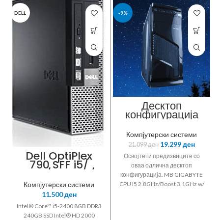
DELL
-9%
Десктоп
конфигурација
N-CYGNUS G1
Компјутерски системи
19.299
ден
21.099
ден
Dell OptiPlex
Освојте ги предизвиците со
790 SFF i5/
оваа одлична десктоп
8GB/ 240GB/
конфигурација. MB GIGABYTE
W10
Компјутерски системи
CPU I5 2.8GHz/Boost 3.1GHz w/
COOLERMASTER DP6 COOLER
11.500
ден
4GB RAM
Intel® Core™ i5-2400 8GB DDR3
240GB SSD Intel® HD 2000