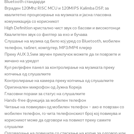
Bluetooth стандарди
Вграден 120Mhz RISC MCU и 120MIPS Kalimba DSP, за
квалитетно процесирање на музиката и јасна гласовна
комуникација со корисникот
High Definition кристално чист звук со басови и високотонци
Квалитетен звук со филтер за ехо и бучава
Слушање на музика од било кој уред со Bluetooth, мобилен
телефон, таблет, компјутер, MP3/MP4 плејер
Преку AUX 3,5мм звучен приклучок можете да ги поврзете и
жичано на уредот
Кул релјефен панел за контролирање на музиката преку
копчиња oд слушалките
Контролирање на камера преку копчиња oд слушалките
Оригинален микрофон од Јужна Кореја
Гласовни пораки за статус на слушалките
Hands-free функција за мобилен телефон
Читање на повикувач од мобилен телефон – ако е поврзан со
мобилен телефон, го чита телефонскиот број кој повикува и
корисникот може да одговори на повикот преку самите
слушалки
Одговарање на повиците со стискање на копче за одговор или