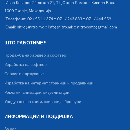
копче за одговор или гласовно
Иван Козаров 24 локал 21, ТЦ Стара Рампа – Кисела Вода
одговарање (дигање на
1000 Скопје, Македонија
слушалка). Одбивање на повик
на мобилен телефон, со
Телефони: 02 / 55 11 374 :: 071 / 243 833 :: 071 / 444 559
стискање на копче за одговор
Email: nitro@nitro.mk :: info@nitro.mk :: nitrocomp@gmail.com
или гласовно одговарање.
Вртење или повторно вртење
на последно повиканиот број
ШТО РАБОТИМЕ?
на мобилен телефон.
Можност за поврзување со два
Продажба на хардвер и софтвер
мобилни телефони
истовремено. Прикажување
Изработка на софтвер
на состојбата на батеријата
на IOS оперативен систем. 5
Сервис и одржување
BT + EDR. Профил: A2DP 1.2,
Изработка на интернет страници и продавници
AVRCP 1.4, HSP 1.2, HFP 1.6,
SPP, HID. Фреквенциски ранг:
Реклами, анимации, визуелизации
20HZ-20Khz. Фреквенција за
пренос: 2.4GHz-2.48GHz.
Уредување на книги, списанија, брошури
Пренос на звукот без загуби на
далечина од: 10 метри.
ИНФОРМАЦИИ И ПОДДРШКА
Редукција на бучава: CVC 6.0.
Капацитет на батерија:
250mAh. Тежина: 15 g.
За нас