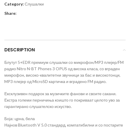
Category:
Слушалки
Share:
DESCRIPTION
Блутут 5+EDR премиум слушалки со микрофон/MP3 плејер/FM
радио Nitro N-BT Phones 3 OPUS од висока класа, со вграден
микрофон, високо-квалитетни звучници за бас и високотонци,
MP3 плејер од MicroSD картичка и вградено FM радио.
Ексклузивен подарок за музичките фанови и своите сакани.
Екстра големи перничиња коишто го покриваат целото уво за
гарантирано слушателско искуство.
Боја: црна, бела
Најнов Bluetooth V 5.0 стандард, компатибилни и со постарите