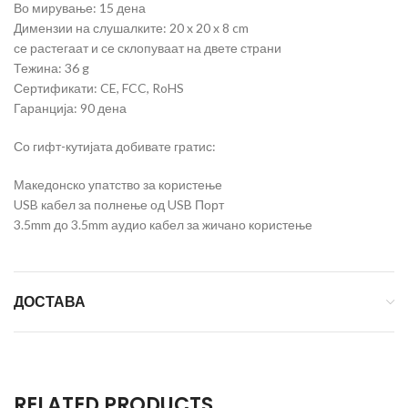
Во мирување: 15 дена
Димензии на слушалките: 20 x 20 x 8 cm
се растегаат и се склопуваат на двете страни
Тежина: 36 g
Сертификати: CE, FCC, RoHS
Гаранција: 90 дена
Со гифт-кутијата добивате гратис:
Македонско упатство за користење
USB кабел за полнење од USB Порт
3.5mm до 3.5mm аудио кабел за жичано користење
ДОСТАВА
RELATED PRODUCTS