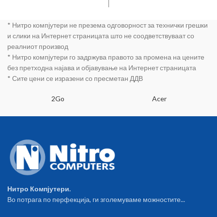
Wireless charging
Kalimba DSP, за квалитетно
процесирање на музиката и
* Нитро компјутери не презема одговорност за технички грешки
јасна гласовна комуникација
со корисникот. High Definition
и слики на Интернет страницата што не соодветствуваат со
кристално чист звук.
реалниот производ
Квалитетен звук со филтер за
* Нитро компјутери го задржува правото за промена на цените
ехо и бучава. Слушање на
без претходна најава и објавување на Интернет страницата
музика од било кој уред со
* Сите цени се изразени со пресметан ДДВ
Bluetooth, мобилен телефон,
таблет, компјутер, MP3/MP4
2Go
плејер. Контролирање на
Acer
музиката преку копчиња oд
слушалките. Контролирање
на камера преку копчиња oд
слушалките. Оригинален
микрофон од Јужна Кореја.
Гласовни пораки за статус на
слушалките. Hands-free
функција за мобилен
телефон. Читање на
Нитро Компјутери.
повикувач од мобилен
Во потрага по перфекција, ги зголемуваме можностите...
телефон. Одговарање на
повиците со стискање на