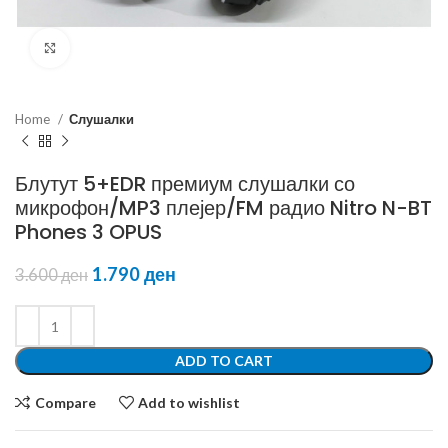
Click to enlarge
Home
Слушалки
Блутут 5+EDR премиум слушалки со
микрофон/MP3 плејер/FM радио Nitro N-BT
Phones 3 OPUS
1.790
ден
3.600
ден
ADD TO CART
Compare
Add to wishlist